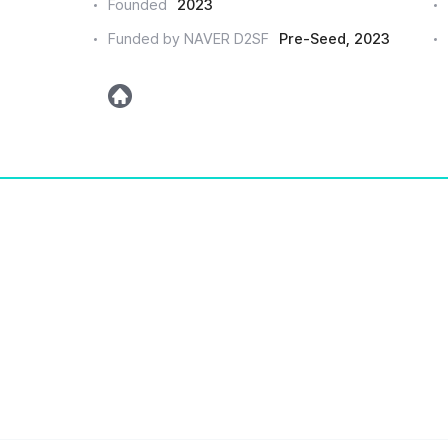
Founded
2023
드
Funded by NAVER D2SF
Pre-Seed, 2023
인
h
o
m
e