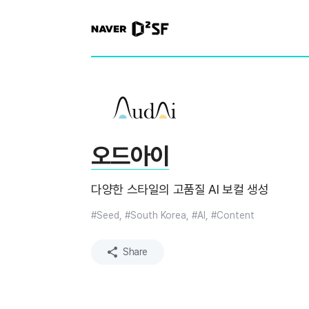
N
A
V
E
R
|
D
2
S
T
A
R
오드아이
T
U
P
다양한 스타일의 고품질 AI 보컬 생성
F
A
C
#Seed, #South Korea, #AI, #Content
T
O
R
Share
Y