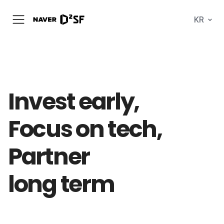
N
KR
메
A
뉴
V
열
E
기
R
|
D
2
S
Invest
T
early,
A
R
T
Focus on
tech,
U
P
F
Partner
A
C
T
O
long term
R
Y