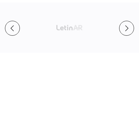
스
타
트
업
로
고
p
n
슬
r
e
라
e
x
이
v
t
드