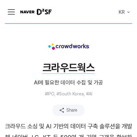
N
KR
메
A
뉴
V
열
E
기
R
|
D
2
S
T
A
크라우드웍스
R
T
U
P
AI에 필요한 데이터 수집 및 가공
F
A
C
#IPO, #South Korea, #AI
T
O
R
Share
Y
크라우드 소싱 및 AI 기반의 데이터 구축 솔루션을 개발