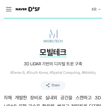
N
KR
메
A
뉴
V
열
E
기
R
|
D
2
S
T
A
모빌테크
R
T
U
P
3D LiDAR 기반의 디지털 트윈 구축
F
A
#Series B, #South Korea, #Spatial Computing, #Mobility
C
T
O
R
Share
Y
자체 개발한 장비로 실내외 공간을 스캔하고 3D 