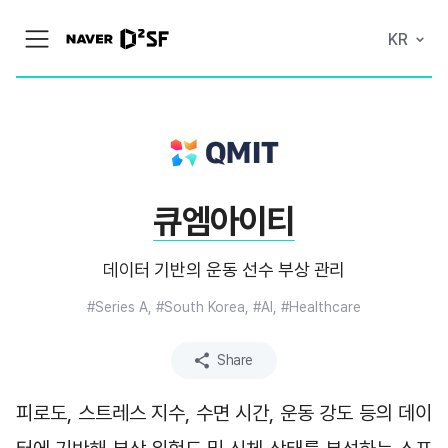
N
KR
메
A
뉴
V
열
E
기
R
|
D
2
S
T
A
큐엠아이티
R
T
U
P
데이터 기반의 운동 선수 부상 관리
F
A
C
#Series A, #South Korea, #AI, #Healthcare
T
O
R
Share
Y
피로도, 스트레스 지수, 수면 시간, 운동 강도 등의 데이