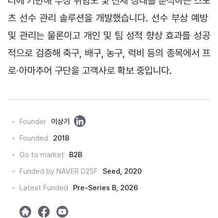
터에 기반해 부상 위험도 및 신체 상태를 분석하는 스포
츠 선수 관리 솔루션을 개발했습니다. 선수 부상 예방 
및 관리는 물론이고 개인 및 팀 성적 향상 효과를 성공
적으로 검증해 축구, 배구, 농구, 럭비 등의 종목에서 프
로
아마추어 구단을 고객사로 확보 중입니다.
·
링
Founder
이상기
크
Founded
2018
드
Go to market
B2B
인
Funded by NAVER D2SF
Seed, 2020
Latest Funded
Pre-Series B, 2026
h
m
y
o
e
o