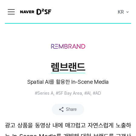
N
KR
메
A
뉴
V
열
E
기
R
|
D
2
S
T
A
렘브랜드
R
T
U
P
Spatial AI를 활용한 In-Scene Media
F
A
C
#Series A, #SF Bay Area, #AI, #AD
T
O
R
Share
Y
광고 상품을 동영상 내에 매끄럽고 자연스럽게 노출하