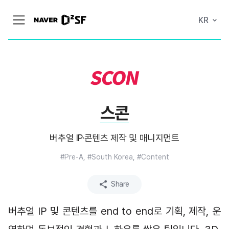
N
KR
메
A
뉴
V
열
E
기
R
|
D
2
S
T
A
스콘
R
T
U
P
버추얼 IP·콘텐츠 제작 및 매니지먼트
F
A
C
#Pre-A, #South Korea, #Content
T
O
R
Share
Y
버추얼 IP 및 콘텐츠를 end to end로 기획, 제작, 운