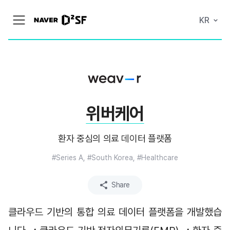
N
KR
메
A
뉴
V
열
E
기
R
|
D
2
S
T
A
위버케어
R
T
U
P
환자 중심의 의료 데이터 플랫폼
F
A
C
#Series A, #South Korea, #Healthcare
T
O
R
Share
Y
클라우드 기반의 통합 의료 데이터 플랫폼을 개발했습