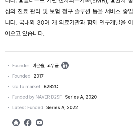
니다. 
클라우드 기반 전자의무기록(EMR), 
환자 중
▲
▲
심의 진료 관리 및 보험 청구 솔루션 등을 서비스 중입
니다. 국내외 30여 개 의료기관과 함께 연구개발을 이
어오고 있습니다.
링
Founder
이은솔, 고우균
크
Founded
2017
드
Go to market
B2B2C
인
Funded by NAVER D2SF
Series A, 2020
Latest Funded
Series A, 2022
h
m
y
o
e
o
m
t
u
e
a
t