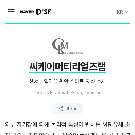
N
KR
메
A
뉴
V
열
E
기
R
|
D
2
S
T
A
씨케이머티리얼즈랩
R
T
U
P
센서・햅틱을 위한 스마트 자성 소재
F
A
C
#Series B, #South Korea, #Sensor
T
O
R
Share
Y
외부 자기장에 의해 물리적 특성이 변하는 MR 유체 소